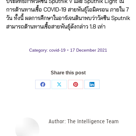
ประสิทธิภาพวัคซีน
Sputnik V
และ
Sputnik Light
ใน
การต้านทานเชื้อ
COVID-19
สายพันธุ์โอมิครอน
ภายใน
7
วัน
ทั้งนี้
ผลการศึกษาในอาร์เจนตินาพบว่า
วัคซีน
Sputnik
สามารถต้านทานเชื้อสายพันธุ์ดังกล่าว
1.8
เท่า
Category:
covid-19
17 December 2021
Share this post
Share
Share
Share
Share
on
on
on
on
Facebook
X
Pinterest
LinkedIn
Author:
The Intelligence Team