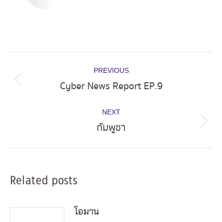
Post
PREVIOUS
navigation
Cyber News Report EP.9
Previous
post:
NEXT
กัมพูชา
Next
post:
Related posts
โอมาน