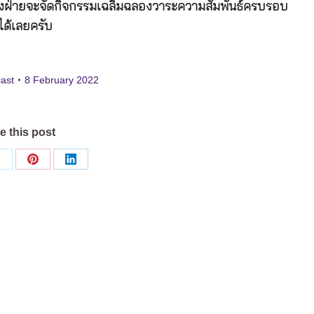
องฝ่ายจะจัดกิจกรรมเฉลิมฉลองวาระความสัมพันธ์ครบรอบ
ได้เลยครับ
ast
8 February 2022
e this post
Share
Share
Share
on
on
on
ok
X
Pinterest
LinkedIn