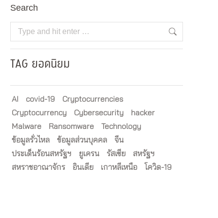
Search
Search:
TAG ยอดนิยม
AI
covid-19
Cryptocurrencies
Cryptocurrency
Cybersecurity
hacker
Malware
Ransomware
Technology
ข้อมูลรั่วไหล
ข้อมูลส่วนบุคคล
จีน
ประเด็นร้อนสหรัฐฯ
ยูเครน
รัสเซีย
สหรัฐฯ
สหราชอาณาจักร
อินเดีย
เกาหลีเหนือ
โควิด-19