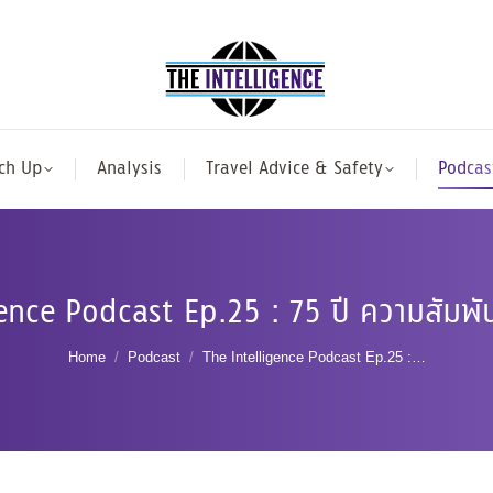
ch Up
Analysis
Travel Advice & Safety
Podcas
ence Podcast Ep.25 : 75 ปี ความสัมพัน
You are here:
Home
Podcast
The Intelligence Podcast Ep.25 :…