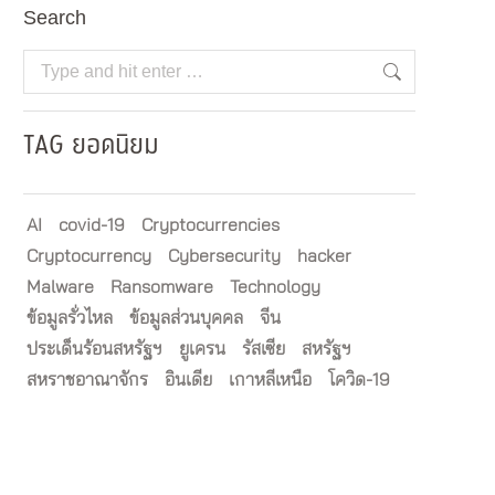
Search
Search:
TAG ยอดนิยม
AI
covid-19
Cryptocurrencies
Cryptocurrency
Cybersecurity
hacker
Malware
Ransomware
Technology
ข้อมูลรั่วไหล
ข้อมูลส่วนบุคคล
จีน
ประเด็นร้อนสหรัฐฯ
ยูเครน
รัสเซีย
สหรัฐฯ
สหราชอาณาจักร
อินเดีย
เกาหลีเหนือ
โควิด-19