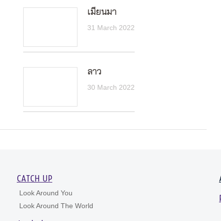
เมียนมา
31 March 2022
ลาว
30 March 2022
CATCH UP
Look Around You
Look Around The World