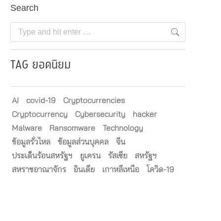
Search
Search:
TAG ยอดนิยม
AI
covid-19
Cryptocurrencies
Cryptocurrency
Cybersecurity
hacker
Malware
Ransomware
Technology
ข้อมูลรั่วไหล
ข้อมูลส่วนบุคคล
จีน
ประเด็นร้อนสหรัฐฯ
ยูเครน
รัสเซีย
สหรัฐฯ
สหราชอาณาจักร
อินเดีย
เกาหลีเหนือ
โควิด-19