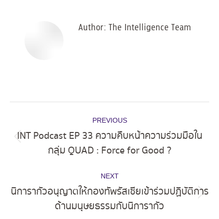
Facebook
X
Pinterest
LinkedIn
Author:
The Intelligence Team
Post
PREVIOUS
navigation
INT Podcast EP 33 ความคืบหน้าความร่วมมือใน
Previous
กลุ่ม QUAD : Force for Good ?
post:
NEXT
นิการากัวอนุญาตให้กองทัพรัสเซียเข้าร่วมปฏิบัติการ
Next
ด้านมนุษยธรรมกับนิการากัว
post: