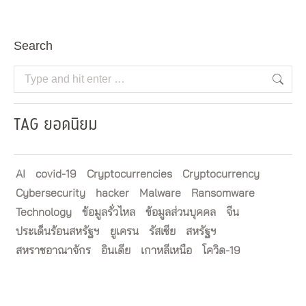
Search
Search:
TAG ยอดนิยม
AI
covid-19
Cryptocurrencies
Cryptocurrency
Cybersecurity
hacker
Malware
Ransomware
Technology
ข้อมูลรั่วไหล
ข้อมูลส่วนบุคคล
จีน
ประเด็นร้อนสหรัฐฯ
ยูเครน
รัสเซีย
สหรัฐฯ
สหราชอาณาจักร
อินเดีย
เกาหลีเหนือ
โควิด-19