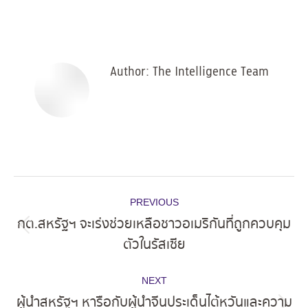
on
on
on
on
Facebook
X
Pinterest
LinkedIn
Author:
The Intelligence Team
Post
PREVIOUS
navigation
กต.สหรัฐฯ จะเร่งช่วยเหลือชาวอเมริกันที่ถูกควบคุม
Previous
ตัวในรัสเซีย
post:
NEXT
ผู้นำสหรัฐฯ หารือกับผู้นำจีนประเด็นไต้หวันและความ