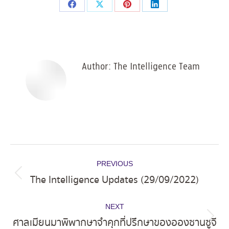
Share
Share
Share
Share
on
on
on
on
Facebook
X
Pinterest
LinkedIn
Author:
The Intelligence Team
Post
PREVIOUS
navigation
The Intelligence Updates (29/09/2022)
Previous
post:
NEXT
ศาลเมียนมาพิพากษาจำคุกที่ปรึกษาของอองซานซูจี
Next