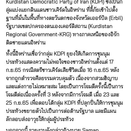
Kurdistan Democratic Party of Iran (KDPI) ซึ่งเป็นก
ลุ่มแบ่งแยกดินแดนชาวเคิร์ดในอิหร่าน ที่ลี้ภัยเข้าไปตั้ง
ฐานที่มั่นในพื้นที่ทางตะวันตกของจังหวัดเออร์บิล (Erbil)
รัฐบาลเขตปกครองตนเองเคอร์ดิสถาน (Kurdistan
Regional Government-KRG) ทางภาคเหนือของอิรัก
ติดชายแดนอิหร่าน
ทั้งนี้อิหร่านเชื่อว่ากลุ่ม KDPI ยุยงให้เกิดการชุมนุม
ประท้วงแสดงความไม่พอใจของชาวอิหร่านตั้งแต่ 17
ก.ย.65 กรณีสตรีชาวเคิร์ดเสียชีวิตเมื่อ 16 ก.ย.65 หลัง
จากถูกตำรวจศีลธรรมควบคุมตัว เนื่องจากสวมฮิญาบ
และแต่งกายไม่เหมาะสม โดยเป็นการโจมตีครั้งนี้เป็นการ
โจมตีต่อเนื่องครั้งที่ 3 หลังจากมีการโจมตี เมื่อ 23 และ
25 ก.ย.65 เพื่อตอบโต้กลุ่ม KDPI ที่ปลุกปั่นให้การชุมนุม
ประท้วงขยายตัวไปเป็นการต่อต้านรัฐบาล และมีแผน
ลักลอบส่งอาวุธให้กลุ่มผู้ประท้วง
นอกจากนี้ รายงานดังกล่าวอ้างนาย Saman