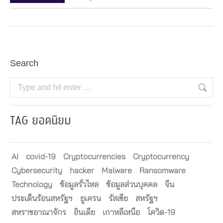
Search
Search:
TAG ยอดนิยม
AI
covid-19
Cryptocurrencies
Cryptocurrency
Cybersecurity
hacker
Malware
Ransomware
Technology
ข้อมูลรั่วไหล
ข้อมูลส่วนบุคคล
จีน
ประเด็นร้อนสหรัฐฯ
ยูเครน
รัสเซีย
สหรัฐฯ
สหราชอาณาจักร
อินเดีย
เกาหลีเหนือ
โควิด-19