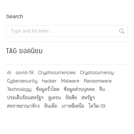
Search
Search:
TAG ยอดนิยม
AI
covid-19
Cryptocurrencies
Cryptocurrency
Cybersecurity
hacker
Malware
Ransomware
Technology
ข้อมูลรั่วไหล
ข้อมูลส่วนบุคคล
จีน
ประเด็นร้อนสหรัฐฯ
ยูเครน
รัสเซีย
สหรัฐฯ
สหราชอาณาจักร
อินเดีย
เกาหลีเหนือ
โควิด-19