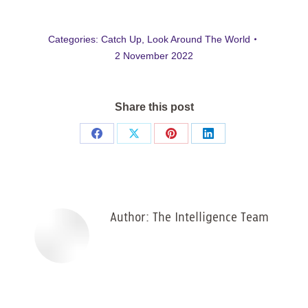
Categories:
Catch Up
,
Look Around The World
2 November 2022
Share this post
Share
Share
Share
Share
on
on
on
on
Facebook
X
Pinterest
LinkedIn
Author:
The Intelligence Team