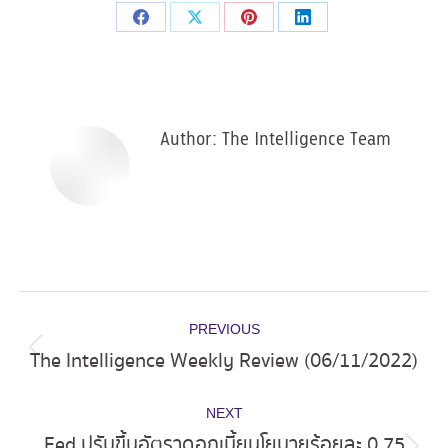
Share
Share
Share
Share
on
on
on
on
Facebook
X
Pinterest
LinkedIn
Author:
The Intelligence Team
Post
PREVIOUS
navigation
The Intelligence Weekly Review (06/11/2022)
Previous
post:
NEXT
Fed ปรับขึ้นอัตราดอกเบี้ยนโยบายร้อยละ 0.75