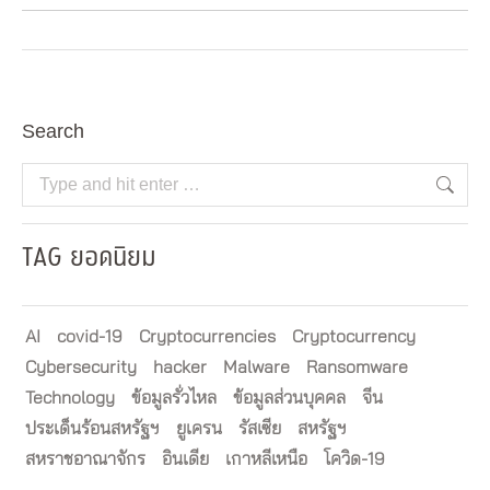
Search
Search:
TAG ยอดนิยม
AI
covid-19
Cryptocurrencies
Cryptocurrency
Cybersecurity
hacker
Malware
Ransomware
Technology
ข้อมูลรั่วไหล
ข้อมูลส่วนบุคคล
จีน
ประเด็นร้อนสหรัฐฯ
ยูเครน
รัสเซีย
สหรัฐฯ
สหราชอาณาจักร
อินเดีย
เกาหลีเหนือ
โควิด-19