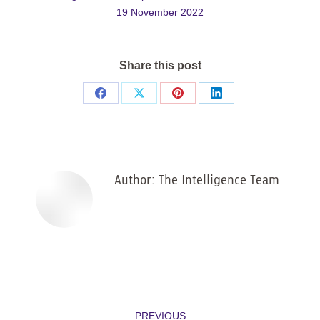
19 November 2022
Share this post
Share
Share
Share
Share
on
on
on
on
Facebook
X
Pinterest
LinkedIn
Author:
The Intelligence Team
Post
PREVIOUS