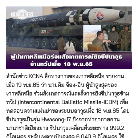
สำนักข่าว KCNA สื่อทางการของเกาหลีเหนือ รายงาน
เมื่อ 19 พ.ย.65 ว่า นายคิม จ็อง-อึน ผู้นำสูงสุดของ
เกาหลีเหนือ ร่วมสังเกตการณ์และสั่งการยิงขีปนาวุธข้าม
ทวีป (Intercontinental Ballistic Missile-ICBM) เพื่อ
ทดสอบความแม่นยำของระบบอาวุธเมื่อ 18 พ.ย.65 โดย
ขีปนาวุธเป็นรุ่น Hwasong-17 ยิงจากท่าอากาศยาน
นานาชาติเปียงยาง ขีปนาวุธเคลื่อนที่ระยะทาง 999.2
กิโลเมตร ระดับเพดานบินสูงสุด 6,040.9 กิโลเมตร ใช้