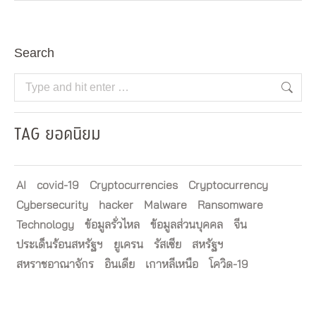
Search
Search:
TAG ยอดนิยม
AI
covid-19
Cryptocurrencies
Cryptocurrency
Cybersecurity
hacker
Malware
Ransomware
Technology
ข้อมูลรั่วไหล
ข้อมูลส่วนบุคคล
จีน
ประเด็นร้อนสหรัฐฯ
ยูเครน
รัสเซีย
สหรัฐฯ
สหราชอาณาจักร
อินเดีย
เกาหลีเหนือ
โควิด-19