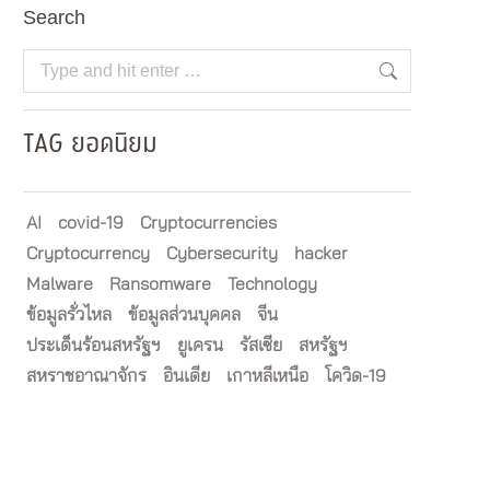
Search
Search:
TAG ยอดนิยม
AI
covid-19
Cryptocurrencies
Cryptocurrency
Cybersecurity
hacker
Malware
Ransomware
Technology
ข้อมูลรั่วไหล
ข้อมูลส่วนบุคคล
จีน
ประเด็นร้อนสหรัฐฯ
ยูเครน
รัสเซีย
สหรัฐฯ
สหราชอาณาจักร
อินเดีย
เกาหลีเหนือ
โควิด-19