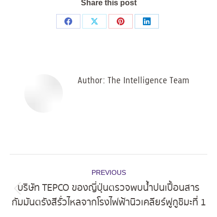
Share this post
Share
Share
Share
Share
on
on
on
on
Facebook
X
Pinterest
LinkedIn
Author:
The Intelligence Team
Post
PREVIOUS
navigation
บริษัท TEPCO ของญี่ปุ่นตรวจพบน้ำปนเปื้อนสาร
Previous
กัมมันตรังสีรั่วไหลจากโรงไฟฟ้านิวเคลียร์ฟูกูชิมะที่ 1
post: