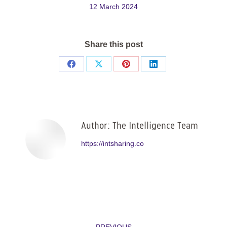
12 March 2024
Share this post
Share
Share
Share
Share
on
on
on
on
Facebook
X
Pinterest
LinkedIn
Author:
The Intelligence Team
https://intsharing.co
Post
PREVIOUS