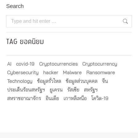
Search
Search:
TAG ยอดนิยม
AI
covid-19
Cryptocurrencies
Cryptocurrency
Cybersecurity
hacker
Malware
Ransomware
Technology
ข้อมูลรั่วไหล
ข้อมูลส่วนบุคคล
จีน
ประเด็นร้อนสหรัฐฯ
ยูเครน
รัสเซีย
สหรัฐฯ
สหราชอาณาจักร
อินเดีย
เกาหลีเหนือ
โควิด-19