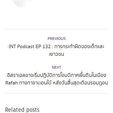
Post
PREVIOUS
navigation
INT Podcast EP 132 : การกระทำผิดของเด็กและ
Previous
เยาวชน
post:
NEXT
อิสราเอลอาจเริ่มปฏิบัติการโจมตีภาคพื้นดินในเมือง
Next
Rafah ทางกาซาตอนใต้ หลังวันสิ้นสุดเดือนรอมฎอน
post:
Related posts