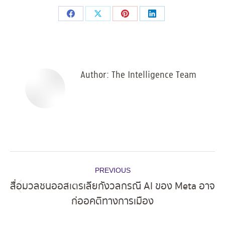
Share
Share
Share
Share
on
on
on
on
Facebook
X
Pinterest
LinkedIn
Author:
The Intelligence Team
Post
PREVIOUS
navigation
สื่อมวลชนออสเตรเลียกังวลกรณี AI ของ Meta อาจ
Previous
ก่ออคติทางการเมือง
post: