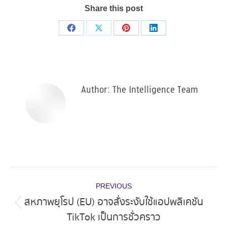
Share this post
Share
Share
Share
Share
on
on
on
on
Facebook
X
Pinterest
LinkedIn
Author:
The Intelligence Team
Post
PREVIOUS
navigation
สหภาพยุโรป (EU) อาจสั่งระงับใช้แอปพลิเคชัน
Previous
TikTok เป็นการชั่วคราว
post: