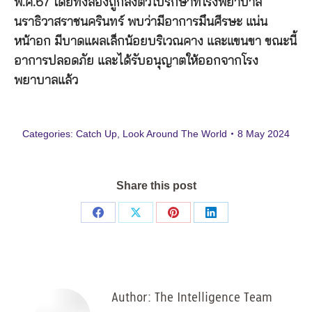
พ.ค.67 โดยทั้งสองถูกส่งตัวไปรักษาที่โรงพยาบาล
นราธิวาสราชนครินทร์ พบว่ามีอาการมึนศีรษะ แน่น
หน้าอก มีบาดแผลเล็กน้อยบริเวณคาง และแขนขา ขณะนี้
อาการปลอดภัย และได้รับอนุญาตให้ออกจากโรง
พยาบาลแล้ว
Categories:
Catch Up
,
Look Around The World
8 May 2024
Share this post
Share
Share
Share
Share
on
on
on
on
Facebook
X
Pinterest
LinkedIn
Author:
The Intelligence Team