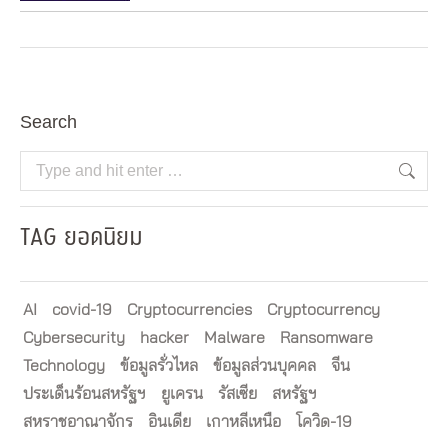
Search
Search:
TAG ยอดนิยม
AI
covid-19
Cryptocurrencies
Cryptocurrency
Cybersecurity
hacker
Malware
Ransomware
Technology
ข้อมูลรั่วไหล
ข้อมูลส่วนบุคคล
จีน
ประเด็นร้อนสหรัฐฯ
ยูเครน
รัสเซีย
สหรัฐฯ
สหราชอาณาจักร
อินเดีย
เกาหลีเหนือ
โควิด-19