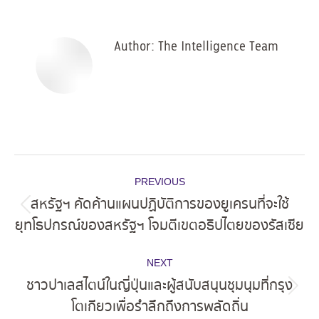
Facebook
X
Pinterest
LinkedIn
Author:
The Intelligence Team
Post
PREVIOUS
navigation
สหรัฐฯ คัดค้านแผนปฏิบัติการของยูเครนที่จะใช้
Previous
ยุทโธปกรณ์ของสหรัฐฯ โจมตีเขตอธิปไตยของรัสเซีย
post:
NEXT
ชาวปาเลสไตน์ในญี่ปุ่นและผู้สนับสนุนชุมนุมที่กรุง
Next
โตเกียวเพื่อรำลึกถึงการพลัดถิ่น
post: