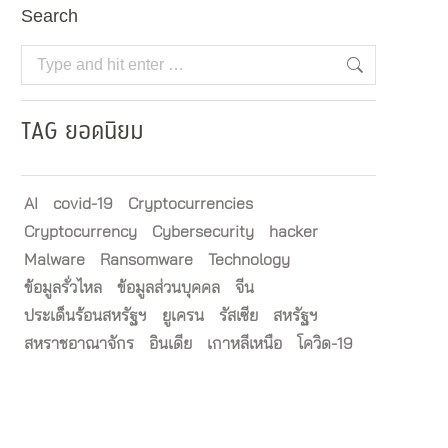
Search
Search:
TAG ยอดนิยม
AI
covid-19
Cryptocurrencies
Cryptocurrency
Cybersecurity
hacker
Malware
Ransomware
Technology
ข้อมูลรั่วไหล
ข้อมูลส่วนบุคคล
จีน
ประเด็นร้อนสหรัฐฯ
ยูเครน
รัสเซีย
สหรัฐฯ
สหราชอาณาจักร
อินเดีย
เกาหลีเหนือ
โควิด-19