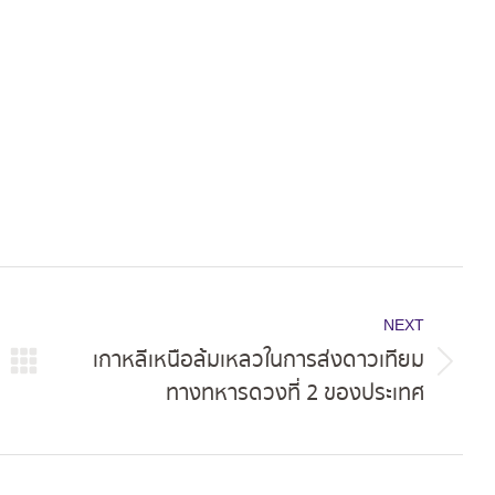
on
on
on
ok
X
Pinterest
LinkedIn
NEXT
เกาหลีเหนือล้มเหลวในการส่งดาวเทียม
Next
ทางทหารดวงที่ 2 ของประเทศ
post: