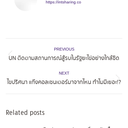
https://intsharing.co
Post
PREVIOUS
navigation
UN ติดตามสถานการณ์สู้รบในรัฐยะไข่อย่างใกล้ชิด
Previous
post:
NEXT
ไขปริศนา แก๊งคอลเซนเตอร์มาจากไหน ทำไมมีเยอะ!?
Next
post:
Related posts