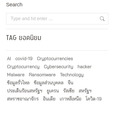
Search
Search:
TAG ยอดนิยม
AI
covid-19
Cryptocurrencies
Cryptocurrency
Cybersecurity
hacker
Malware
Ransomware
Technology
ข้อมูลรั่วไหล
ข้อมูลส่วนบุคคล
จีน
ประเด็นร้อนสหรัฐฯ
ยูเครน
รัสเซีย
สหรัฐฯ
สหราชอาณาจักร
อินเดีย
เกาหลีเหนือ
โควิด-19