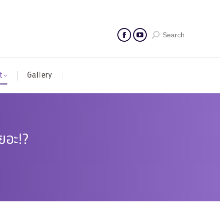
Search
t
Gallery
ยอะ!?