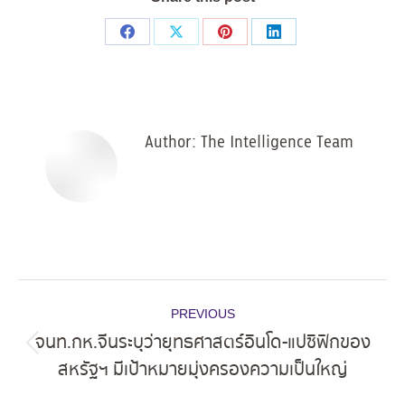
Share
Share
Share
Share
on
on
on
on
Facebook
X
Pinterest
LinkedIn
Author:
The Intelligence Team
Post
PREVIOUS
navigation
จนท.กห.จีนระบุว่ายุทธศาสตร์อินโด-แปซิฟิกของ
Previous
สหรัฐฯ มีเป้าหมายมุ่งครองความเป็นใหญ่
post: