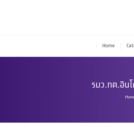
Home
Cat
รมว.กต.อินโด
You
Hom