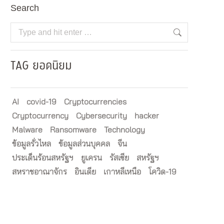
Search
Search:
TAG ยอดนิยม
AI
covid-19
Cryptocurrencies
Cryptocurrency
Cybersecurity
hacker
Malware
Ransomware
Technology
ข้อมูลรั่วไหล
ข้อมูลส่วนบุคคล
จีน
ประเด็นร้อนสหรัฐฯ
ยูเครน
รัสเซีย
สหรัฐฯ
สหราชอาณาจักร
อินเดีย
เกาหลีเหนือ
โควิด-19