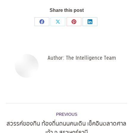
Share this post
Share
Share
Share
Share
on
on
on
on
Facebook
X
Pinterest
LinkedIn
Author:
The Intelligence Team
Post
PREVIOUS
navigation
สวรรค์ของกิน ท้องถิ่นถนนคนเดิน เช็คอินตลาดศาล
Previous
เจ้า จ.สุราษฎร์ธานี