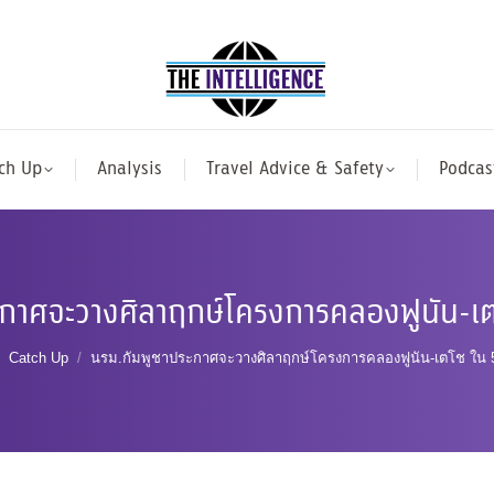
ch Up
Analysis
Travel Advice & Safety
Podcas
ะกาศจะวางศิลาฤกษ์โครงการคลองฟูนัน-เต
re here:
Catch Up
นรม.กัมพูชาประกาศจะวางศิลาฤกษ์โครงการคลองฟูนัน-เตโช ใน 