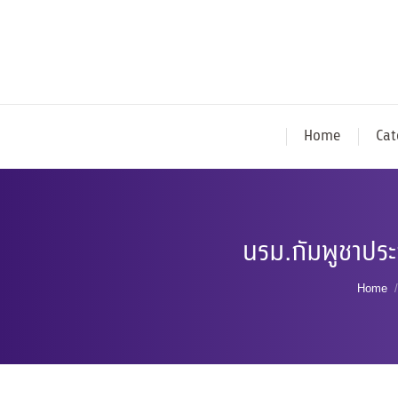
Home
Cat
นรม.กัมพูชาปร
You a
Home