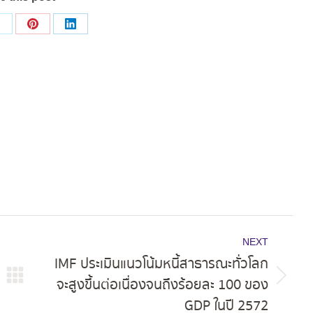
Share
Share
Share
on
on
on
ok
X
Pinterest
LinkedIn
NEXT
IMF ประเมินแนวโน้มหนี้สาธารณะทั่วโลก
จะสูงขึ้นต่อเนื่องจนถึงร้อยละ 100 ของ
Next
GDP ในปี 2572
post: