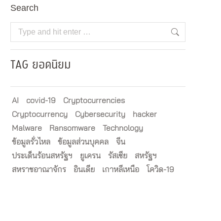
Search
Search:
TAG ยอดนิยม
AI
covid-19
Cryptocurrencies
Cryptocurrency
Cybersecurity
hacker
Malware
Ransomware
Technology
ข้อมูลรั่วไหล
ข้อมูลส่วนบุคคล
จีน
ประเด็นร้อนสหรัฐฯ
ยูเครน
รัสเซีย
สหรัฐฯ
สหราชอาณาจักร
อินเดีย
เกาหลีเหนือ
โควิด-19