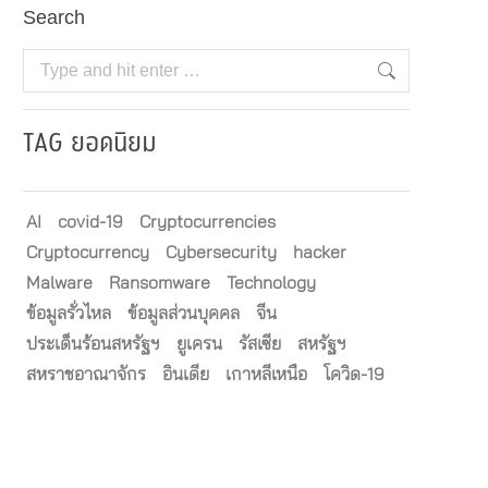
Search
Search:
TAG ยอดนิยม
AI
covid-19
Cryptocurrencies
Cryptocurrency
Cybersecurity
hacker
Malware
Ransomware
Technology
ข้อมูลรั่วไหล
ข้อมูลส่วนบุคคล
จีน
ประเด็นร้อนสหรัฐฯ
ยูเครน
รัสเซีย
สหรัฐฯ
สหราชอาณาจักร
อินเดีย
เกาหลีเหนือ
โควิด-19