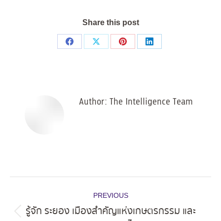
Share this post
Share
Share
Share
Share
on
on
on
on
Facebook
X
Pinterest
LinkedIn
Author:
The Intelligence Team
Post
PREVIOUS
navigation
รู้จัก ระยอง เมืองสำคัญแห่งเกษตรกรรม และ
Previous