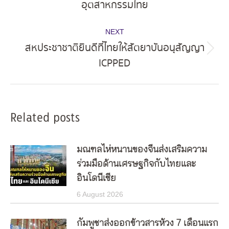
อุตสาหกรรมไทย
post:
NEXT
สหประชาชาติยินดีที่ไทยให้สัตยาบันอนุสัญญา
Next
ICPPED
post:
Related posts
มณฑลไห่หนานของจีนส่งเสริมความ
ร่วมมือด้านเศรษฐกิจกับไทยและ
อินโดนีเซีย
6 August 2026
กัมพูชาส่งออกข้าวสารห้วง 7 เดือนแรก