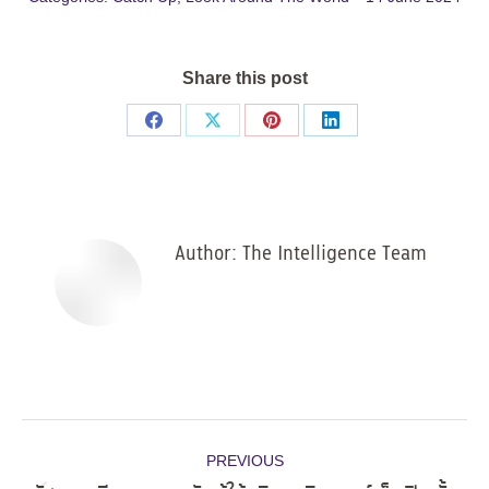
Share this post
Share
Share
Share
Share
on
on
on
on
Facebook
X
Pinterest
LinkedIn
Author:
The Intelligence Team
Post
PREVIOUS
navigation