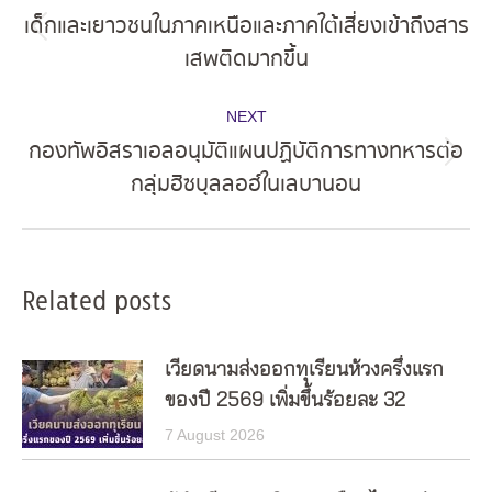
navigation
เด็กและเยาวชนในภาคเหนือและภาคใต้เสี่ยงเข้าถึงสาร
Previous
เสพติดมากขึ้น
post:
NEXT
กองทัพอิสราเอลอนุมัติแผนปฏิบัติการทางทหารต่อ
Next
กลุ่มฮิซบุลลอฮ์ในเลบานอน
post:
Related posts
เวียดนามส่งออกทุเรียนห้วงครึ่งแรก
ของปี 2569 เพิ่มขึ้นร้อยละ 32
7 August 2026