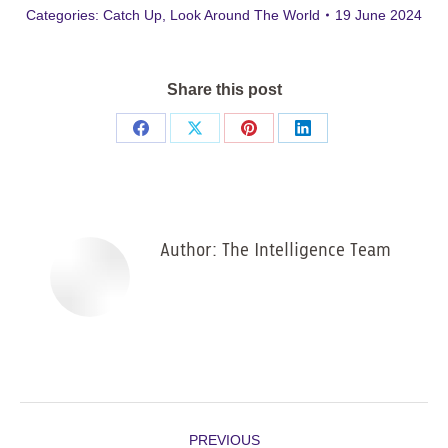
Categories:
Catch Up
,
Look Around The World
19 June 2024
Share this post
Share
Share
Share
Share
on
on
on
on
Facebook
X
Pinterest
LinkedIn
Author:
The Intelligence Team
Post
PREVIOUS