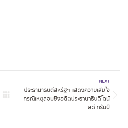
on
on
on
ok
X
Pinterest
LinkedIn
NEXT
ประธานาธิบดีสหรัฐฯ แสดงความเสียใจ
กรณีเหตุลอบยิงอดีตประธานาธิบดีโดนั
Next
ลด์ ทรัมป์
post: