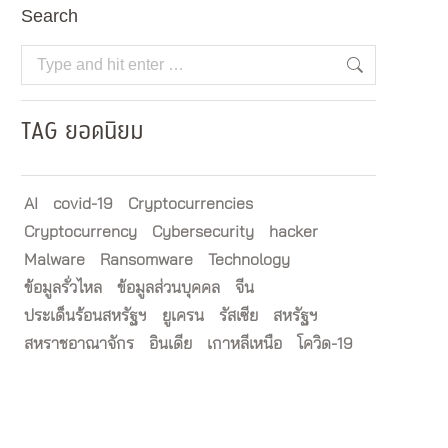
Search
Search:
TAG ยอดนิยม
AI
covid-19
Cryptocurrencies
Cryptocurrency
Cybersecurity
hacker
Malware
Ransomware
Technology
ข้อมูลรั่วไหล
ข้อมูลส่วนบุคคล
จีน
ประเด็นร้อนสหรัฐฯ
ยูเครน
รัสเซีย
สหรัฐฯ
สหราชอาณาจักร
อินเดีย
เกาหลีเหนือ
โควิด-19