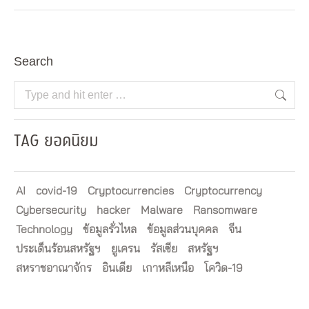
Search
Search:
TAG ยอดนิยม
AI
covid-19
Cryptocurrencies
Cryptocurrency
Cybersecurity
hacker
Malware
Ransomware
Technology
ข้อมูลรั่วไหล
ข้อมูลส่วนบุคคล
จีน
ประเด็นร้อนสหรัฐฯ
ยูเครน
รัสเซีย
สหรัฐฯ
สหราชอาณาจักร
อินเดีย
เกาหลีเหนือ
โควิด-19