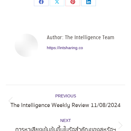
Share
Share
Share
Share
on
on
on
on
Facebook
X
Pinterest
LinkedIn
Author:
The Intelligence Team
https://intsharing.co
Post
PREVIOUS
navigation
The Intelligence Weekly Review 11/08/2024
Previous
post:
NEXT
การหาเสียงเข้มข้นขึ้นในรัฐสำคัญของสหรัฐฯ
Next