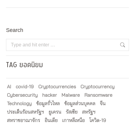
Search
Search:
TAG ยอดนิยม
AI
covid-19
Cryptocurrencies
Cryptocurrency
Cybersecurity
hacker
Malware
Ransomware
Technology
ข้อมูลรั่วไหล
ข้อมูลส่วนบุคคล
จีน
ประเด็นร้อนสหรัฐฯ
ยูเครน
รัสเซีย
สหรัฐฯ
สหราชอาณาจักร
อินเดีย
เกาหลีเหนือ
โควิด-19