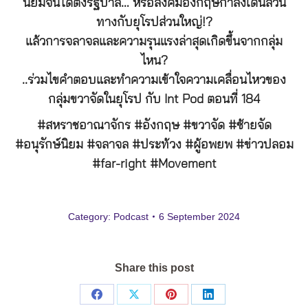
นิยมจนได้ตั้งรัฐบาล… หรือสังคมอังกฤษกำลังเดินสวน
ทางกับยุโรปส่วนใหญ่!?
แล้วการจลาจลและความรุนแรงล่าสุดเกิดขึ้นจากกลุ่ม
ไหน?
..ร่วมไขคำตอบและทำความเข้าใจความเคลื่อนไหวของ
กลุ่มขวาจัดในยุโรป กับ Int Pod ตอนที่ 184
#สหราชอาณาจักร #อังกฤษ #ขวาจัด #ซ้ายจัด
#อนุรักษ์นิยม #จลาจล #ประท้วง #ผู้อพยพ #ข่าวปลอม
#far-right #Movement
Category:
Podcast
6 September 2024
Share this post
Share
Share
Share
Share