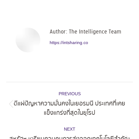
on
on
on
on
Facebook
X
Pinterest
LinkedIn
Author:
The Intelligence Team
https://intsharing.co
Post
PREVIOUS
navigation
ตีแผ่ปัญหาความมั่นคงในเยอรมนี ประเทศที่เคย
Previous
แข็งแกร่งที่สุดในยุโรป
post:
NEXT