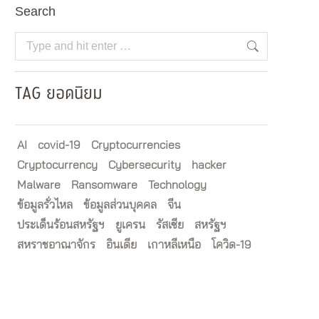
Search
Search:
TAG ยอดนิยม
AI
covid-19
Cryptocurrencies
Cryptocurrency
Cybersecurity
hacker
Malware
Ransomware
Technology
ข้อมูลรั่วไหล
ข้อมูลส่วนบุคคล
จีน
ประเด็นร้อนสหรัฐฯ
ยูเครน
รัสเซีย
สหรัฐฯ
สหราชอาณาจักร
อินเดีย
เกาหลีเหนือ
โควิด-19