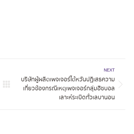
NEXT
บริษัทผู้ผลิตเพจเจอร์ไต้หวันปฏิเสธความ
เกี่ยวข้องกรณีเหตุเพจเจอร์กลุ่มฮิซบอล
Next
เลาะห์ระเบิดทั่วเลบานอน
post: