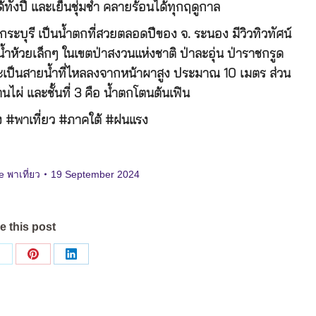
วได้ทั้งปี และเย็นชุ่มช่ำ คลายร้อนได้ทุกฤดูกาล
ระบุรี เป็นน้ำตกที่สวยตลอดปีของ จ. ระนอง มีวิวทิวทัศน์
้ำห้วยเล็กๆ ในเขตป่าสงวนแห่งชาติ ป่าละอุ่น ป่าราชกรูด
เป็นสายน้ำที่ไหลลงจากหน้าผาสูง ประมาณ 10 เมตร ส่วน
โตนไผ่ และชั้นที่ 3 คือ น้ำตกโตนต้นเฟิน
#พาเที่ยว #ภาคใต้ #ฝนแรง
e พาเที่ยว
19 September 2024
e this post
Share
Share
Share
on
on
on
ok
X
Pinterest
LinkedIn