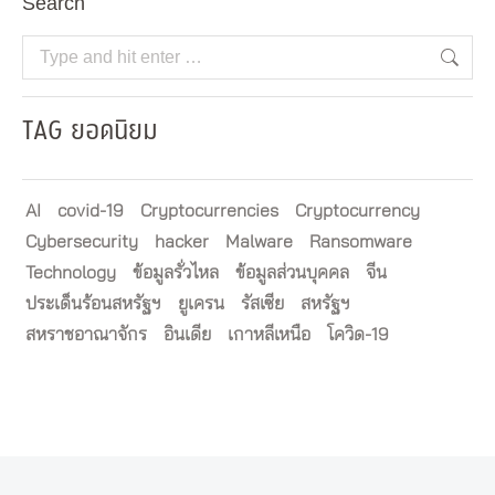
Search
Search:
TAG ยอดนิยม
AI
covid-19
Cryptocurrencies
Cryptocurrency
Cybersecurity
hacker
Malware
Ransomware
Technology
ข้อมูลรั่วไหล
ข้อมูลส่วนบุคคล
จีน
ประเด็นร้อนสหรัฐฯ
ยูเครน
รัสเซีย
สหรัฐฯ
สหราชอาณาจักร
อินเดีย
เกาหลีเหนือ
โควิด-19