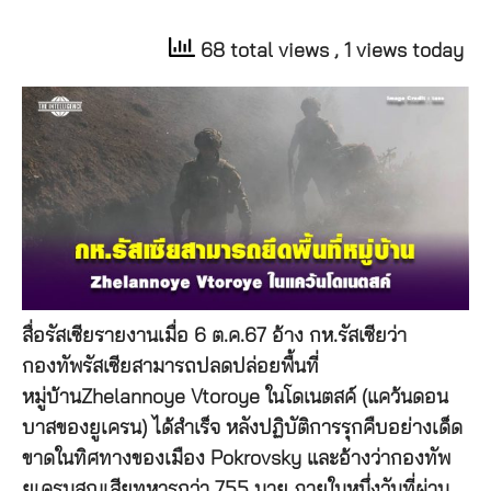
68 total views
, 1 views today
สื่อรัสเซีย
รายงานเมื่อ 6 ต.ค.67 อ้าง กห.รัสเซียว่า
กองทัพรัสเซียสามารถปลดปล่อยพื้นที่
หมู่บ้าน
Zhelannoye Vtoroye
ในโดเนตสค์
(
แคว้นดอน
บาสของยูเครน
)
ได้สำเร็จ หลังปฏิบัติการรุกคืบอย่างเด็ด
ขาดในทิศทางของเมือง
Pokrovsky
และอ้างว่ากองทัพ
ยูเครนสูญเสียทหารกว่า 755 นาย ภายในหนึ่งวันที่ผ่าน