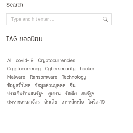
Search
Search:
TAG ยอดนิยม
AI
covid-19
Cryptocurrencies
Cryptocurrency
Cybersecurity
hacker
Malware
Ransomware
Technology
ข้อมูลรั่วไหล
ข้อมูลส่วนบุคคล
จีน
ประเด็นร้อนสหรัฐฯ
ยูเครน
รัสเซีย
สหรัฐฯ
สหราชอาณาจักร
อินเดีย
เกาหลีเหนือ
โควิด-19