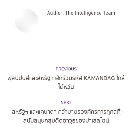
Author:
The Intelligence Team
Post
PREVIOUS
navigation
ฟิลิปปินส์และสหรัฐฯ ฝึกร่วมรหัส KAMANDAG ใกล้
Previous
ไต้หวัน
post:
NEXT
สหรัฐฯ และแคนาดา คว่ำบาตรองค์กรการกุศลที่
Next
สนับสนุนกลุ่มติดอาวุธของปาเลสไตน์
post: