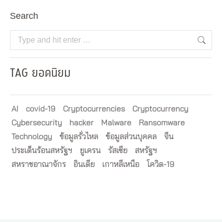
Search
Search:
TAG ยอดนิยม
AI
covid-19
Cryptocurrencies
Cryptocurrency
Cybersecurity
hacker
Malware
Ransomware
Technology
ข้อมูลรั่วไหล
ข้อมูลส่วนบุคคล
จีน
ประเด็นร้อนสหรัฐฯ
ยูเครน
รัสเซีย
สหรัฐฯ
สหราชอาณาจักร
อินเดีย
เกาหลีเหนือ
โควิด-19