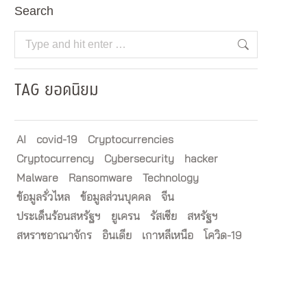
Search
Search:
TAG ยอดนิยม
AI
covid-19
Cryptocurrencies
Cryptocurrency
Cybersecurity
hacker
Malware
Ransomware
Technology
ข้อมูลรั่วไหล
ข้อมูลส่วนบุคคล
จีน
ประเด็นร้อนสหรัฐฯ
ยูเครน
รัสเซีย
สหรัฐฯ
สหราชอาณาจักร
อินเดีย
เกาหลีเหนือ
โควิด-19