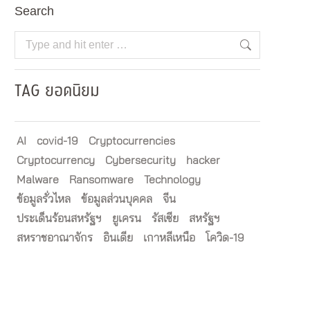
Search
Search:
TAG ยอดนิยม
AI
covid-19
Cryptocurrencies
Cryptocurrency
Cybersecurity
hacker
Malware
Ransomware
Technology
ข้อมูลรั่วไหล
ข้อมูลส่วนบุคคล
จีน
ประเด็นร้อนสหรัฐฯ
ยูเครน
รัสเซีย
สหรัฐฯ
สหราชอาณาจักร
อินเดีย
เกาหลีเหนือ
โควิด-19