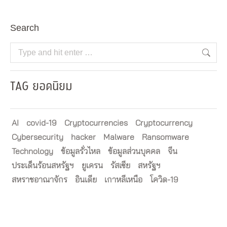
Search
Search:
TAG ยอดนิยม
AI
covid-19
Cryptocurrencies
Cryptocurrency
Cybersecurity
hacker
Malware
Ransomware
Technology
ข้อมูลรั่วไหล
ข้อมูลส่วนบุคคล
จีน
ประเด็นร้อนสหรัฐฯ
ยูเครน
รัสเซีย
สหรัฐฯ
สหราชอาณาจักร
อินเดีย
เกาหลีเหนือ
โควิด-19