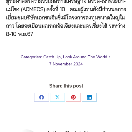
ยุทธศาสตร์ความร่วมมือทางเศรษฐกิจ อิรวดี-เจ้าพระยา-
แม่โขง (ACMECS) ครั้งที่ 10 คณะผู้แทนยังมีกำหนดการ
เยี่ยมชมบริษัทเอกชนจีนซึ่งมีโครงการลงทุนขนาดใหญ่ใน
ลาว โดยจะเยือนมณฑลเจ้อเจียงและนครเซี่ยงไฮ้ ระหว่าง
8-10 พ.ย.67
Categories:
Catch Up
,
Look Around The World
7 November 2024
Share this post
Share
Share
Share
Share
on
on
on
on
Facebook
X
Pinterest
LinkedIn