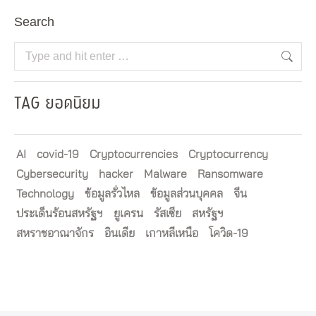
Search
Search:
TAG ยอดนิยม
AI
covid-19
Cryptocurrencies
Cryptocurrency
Cybersecurity
hacker
Malware
Ransomware
Technology
ข้อมูลรั่วไหล
ข้อมูลส่วนบุคคล
จีน
ประเด็นร้อนสหรัฐฯ
ยูเครน
รัสเซีย
สหรัฐฯ
สหราชอาณาจักร
อินเดีย
เกาหลีเหนือ
โควิด-19