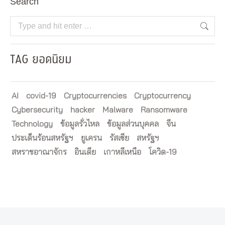
Search
Search:
TAG ยอดนิยม
AI
covid-19
Cryptocurrencies
Cryptocurrency
Cybersecurity
hacker
Malware
Ransomware
Technology
ข้อมูลรั่วไหล
ข้อมูลส่วนบุคคล
จีน
ประเด็นร้อนสหรัฐฯ
ยูเครน
รัสเซีย
สหรัฐฯ
สหราชอาณาจักร
อินเดีย
เกาหลีเหนือ
โควิด-19