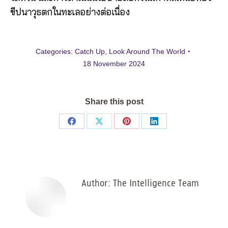
ขีปนาวุธตกในทะเลอย่างต่อเนื่อง
Categories:
Catch Up
,
Look Around The World
18 November 2024
Share this post
Share
Share
Share
Share
on
on
on
on
Facebook
X
Pinterest
LinkedIn
Author:
The Intelligence Team