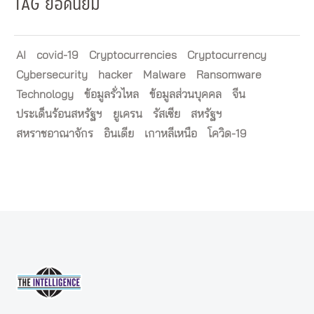
TAG ยอดนิยม
AI
covid-19
Cryptocurrencies
Cryptocurrency
Cybersecurity
hacker
Malware
Ransomware
Technology
ข้อมูลรั่วไหล
ข้อมูลส่วนบุคคล
จีน
ประเด็นร้อนสหรัฐฯ
ยูเครน
รัสเซีย
สหรัฐฯ
สหราชอาณาจักร
อินเดีย
เกาหลีเหนือ
โควิด-19