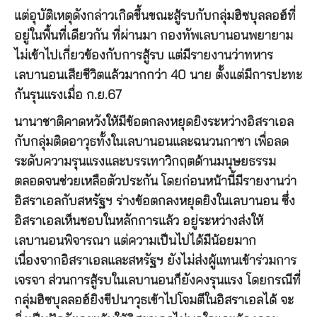
แต่อุบัติเหตุดังกล่าวเกิดขึ้นขณะสู้รบกับกลุ่มฮิซบุลลอฮ์ที่
อยู่ในพื้นที่เดียวกัน ที่ผ่านมา กองทัพเลบานอนพยายาม
ไม่เข้าไปเกี่ยวข้องกับการสู้รบ แต่มีรายงานว่าทหาร
เลบานอนเสียชีวิตแล้วมากกว่า 40 นาย ตั้งแต่มีการปะทะ
กันรุนแรงเมื่อ ก.ย.67
นานาชาติคาดหวังให้มีข้อตกลงหยุดยิงระหว่างอิสราเอล
กับกลุ่มติดอาวุธทั้งในเลบานอนและฉนวนกาซา เพื่อลด
ระดับความรุนแรงและบรรเทาวิกฤตด้านมนุษยธรรม
ตลอดจนช่วยเหลือตัวประกัน โดยก่อนหน้านี้มีรายงานว่า
อิสราเอลกับสหรัฐฯ ร่างข้อตกลงหยุดยิงในเลบานอน ซึ่ง
อิสราเอลเห็นชอบในหลักการแล้ว อยู่ระหว่างส่งให้
เลบานอนพิจารณา แต่ความเป็นไปได้มีน้อยมาก
เนื่องจากอิสราเอลและสหรัฐฯ ยังไม่ส่งผู้แทนเข้าร่วมการ
เจรจา ส่วนการสู้รบในเลบานอนก็ยังคงรุนแรง โดยกรณีที่
กลุ่มฮิซบุลลอฮ์ยิงขีปนาวุธเข้าไปโจมตีในอิสราเอลได้ จะ