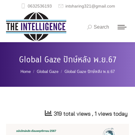
0632536193
intsharing321@gmail.com
Search
Search:
Global Gaze ปักษ์หลัง พ.ย.67
You are here:
Home
Global Gaze
Global Gaze ปักษ์หลัง พ.ย.67
319 total views
, 1 views today