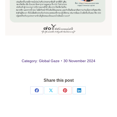
Category:
Global Gaze
30 November 2024
Share this post
Share
Share
Share
Share
on
on
on
on
Facebook
X
Pinterest
LinkedIn