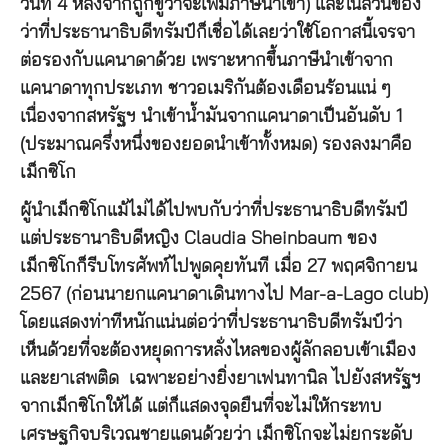
วันที่ 4 หลังจากถูกขู่ว่าจะเพิ่มภาษีนำเข้า) และในส่วนของ
ว่าที่ประธานาธิบดีทรัมป์ก็เชื่อได้เลยว่าใช้โอกาสนี้เจรจา
ต่อรองกับแคนาดาด้วย เพราะหากขึ้นภาษีนำเข้าจาก
แคนาดาทุกประเภท ชาวอเมริกันต้องเดือนร้อนแน่ ๆ
เนื่องจากสหรัฐฯ นำเข้าน้ำมันจากแคนาดาเป็นอันดับ 1
(ประมาณครึ่งหนึ่งของยอดนำเข้าทั้งหมด) รองลงมาคือ
เม็กซิโก
ผู้นำเม็กซิโกแม้ไม่ได้ไปพบกับว่าที่ประธานาธิบดีทรัมป์
แต่ประธานาธิบดีหญิง Claudia Sheinbaum ของ
เม็กซิโกก็รีบโทรศัพท์ไปพูดคุยทันที เมื่อ 27 พฤศจิกายน
2567 (ก่อนนายกแคนาดาเดินทางไป Mar-a-Lago club)
โดยแสดงท่าทีหนักแน่นต่อว่าที่ประธานาธิบดีทรัมป์ว่า
เห็นด้วยที่จะต้องหยุดการหลั่งไหลของผู้ลักลอบเข้าเมือง
และยาเสพติด เฉพาะอย่างยิ่งยาเฟนทานิล ไปยังสหรัฐฯ
จากเม็กซิโกให้ได้ แต่ก็แสดงจุดยืนที่จะไม่ให้กระทบ
เศรษฐกิจบริเวณชายแดนด้วยว่า เม็กซิโกจะไม่ยกระดับ