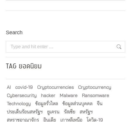
Search
Search:
TAG ยอดนิยม
AI
covid-19
Cryptocurrencies
Cryptocurrency
Cybersecurity
hacker
Malware
Ransomware
Technology
ข้อมูลรั่วไหล
ข้อมูลส่วนบุคคล
จีน
ประเด็นร้อนสหรัฐฯ
ยูเครน
รัสเซีย
สหรัฐฯ
สหราชอาณาจักร
อินเดีย
เกาหลีเหนือ
โควิด-19