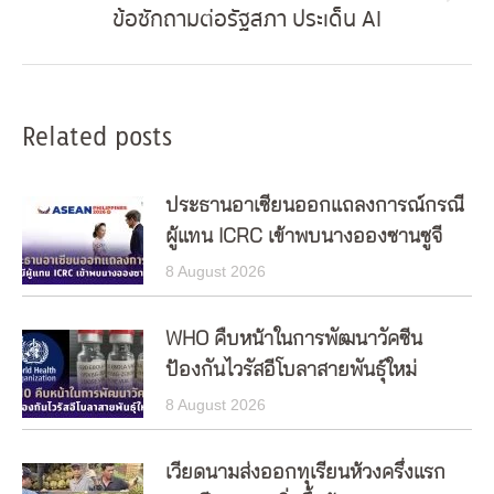
Next
ข้อซักถามต่อรัฐสภา ประเด็น AI
post:
Related posts
ประธานอาเซียนออกแถลงการณ์กรณี
ผู้แทน ICRC เข้าพบนางอองซานซูจี
8 August 2026
WHO คืบหน้าในการพัฒนาวัคซีน
ป้องกันไวรัสอีโบลาสายพันธุ์ใหม่
8 August 2026
เวียดนามส่งออกทุเรียนห้วงครึ่งแรก