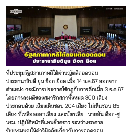
ที่ประชุมรัฐสภาเกาหลีใต้ผ่านญัตติถอดถอน
ประธานาธิบดี ยุน ซ็อก ย็อล เมื่อ 14 ธ.ค.67 ออกจาก
ตำแหน่ง กรณีการประกาศใช้กฎอัยการศึกเมื่อ 3 ธ.ค.67
โดยการลงมติของสมาชิกสภาทั้งหมด 300 เสียง
ประกอบด้วย เสียงเห็นชอบ 204 เสียง ไม่เห็นชอบ 85
เสียง ที่เหลือดออกเสียง และบัตรเสีย นายฮัน ด็อก-ซู
นรม. ปฏิบัติหน้าที่แทนชั่วคราว ระหว่างรอศาล
รัฐธรรมนูญให้คำวินิจฉัยเกี่ยวกับการถอดถอน