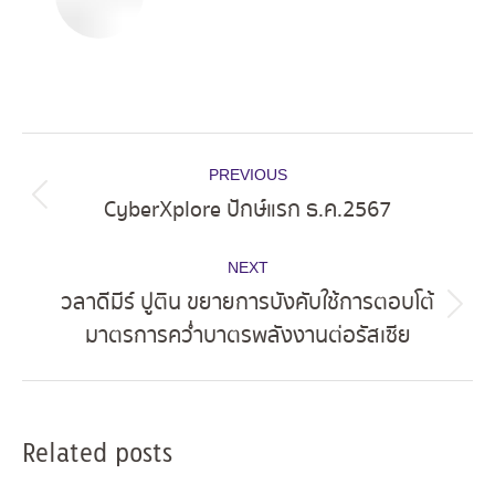
Post
PREVIOUS
navigation
CyberXplore ปักษ์แรก ธ.ค.2567
Previous
post:
NEXT
วลาดีมีร์ ปูติน ขยายการบังคับใช้การตอบโต้
Next
มาตรการคว่ำบาตรพลังงานต่อรัสเซีย
post:
Related posts