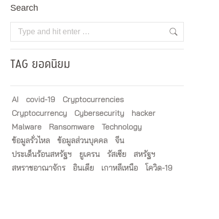
Search
Search:
TAG ยอดนิยม
AI
covid-19
Cryptocurrencies
Cryptocurrency
Cybersecurity
hacker
Malware
Ransomware
Technology
ข้อมูลรั่วไหล
ข้อมูลส่วนบุคคล
จีน
ประเด็นร้อนสหรัฐฯ
ยูเครน
รัสเซีย
สหรัฐฯ
สหราชอาณาจักร
อินเดีย
เกาหลีเหนือ
โควิด-19