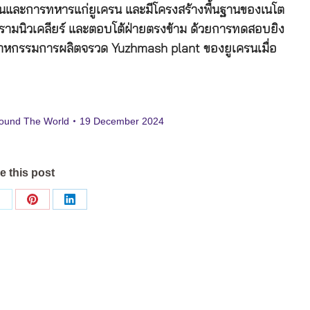
ินและการทหารแก่ยูเครน และมีโครงสร้างพื้นฐานของเนโต
งปรามนิวเคลียร์ และตอบโต้ฝ่ายตรงข้าม ด้วยการทดสอบยิง
งอุตสาหกรรมการผลิตจรวด Yuzhmash plant ของยูเครนเมื่อ
ound The World
19 December 2024
e this post
Share
Share
Share
on
on
on
ok
X
Pinterest
LinkedIn